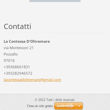
Contatti
La Contessa D'Oltremare
via Montessori 21
Pozzallo
97016
+39368661831
+393282946572
lacontes
sadoltre
mare@gma
il.com
© 2012 Tutti i diritti riservati.
Crea un sito gratis